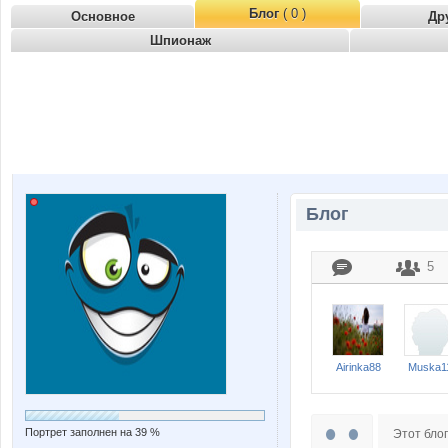
Блог
( 0 )
Основное
Др
Шпионаж
Блог
5
Airinka88
Muska1
Портрет заполнен на 39 %
Этот блог