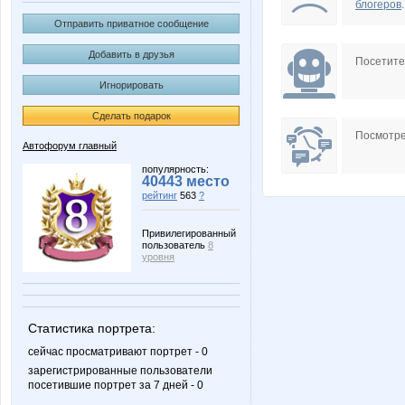
блогеров
.
Отправить приватное сообщение
Добавить в друзья
Посетит
Игнорировать
Сделать подарок
Посмотре
Автофорум главный
популярность:
40443 место
рейтинг
563
?
Привилегированный
пользователь
8
уровня
Статистика портрета:
сейчас просматривают портрет - 0
зарегистрированные пользователи
посетившие портрет за 7 дней - 0