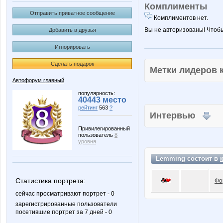
Комплименты
Отправить приватное сообщение
Комплиментов нет.
Вы не авторизованы! Чтоб
Добавить в друзья
Игнорировать
Сделать подарок
Метки лидеров
Автофорум главный
популярность:
40443 место
рейтинг
563
?
Интервью
Привилегированный
пользователь
8
уровня
Lemming состоит в
Статистика портрета:
Фо
сейчас просматривают портрет - 0
зарегистрированные пользователи
посетившие портрет за 7 дней - 0